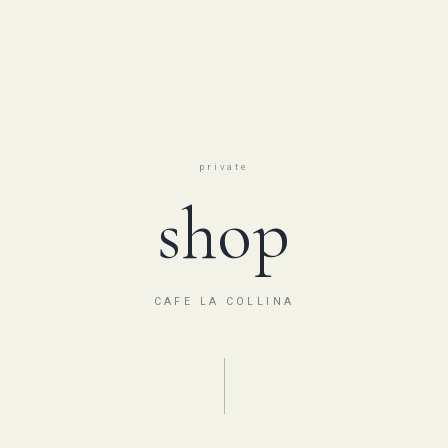
private
shop
CAFE LA COLLINA