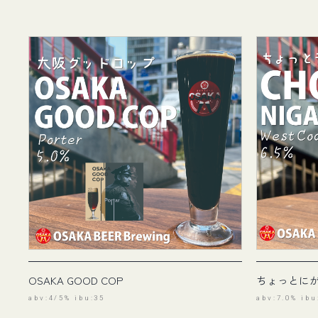
OSAKA GOOD COP
ちょっとに
abv:4/5% ibu:35
abv:7.0% ibu