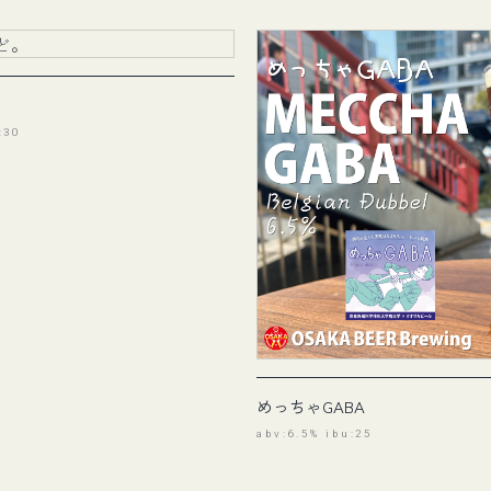
。
:30
めっちゃGABA
abv:6.5% ibu:25