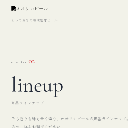
とっておきの地域密着ビール
02
chapter:
lineup
商品ラインナップ
色も香りも味も全く違う、オオサカビールの定番ラインナップ
みの一杯をお選びください。