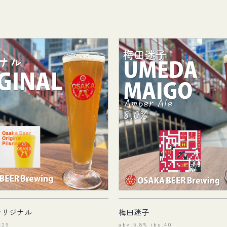
オリジナル
梅田迷子
:25
abv:5.8% ibu:40