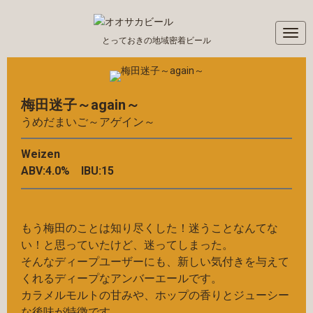
N
とっておきの地域密着ビール
a
v
i
g
梅田迷子～again～
a
うめだまいご～アゲイン～
t
i
Weizen
o
ABV:4.0% IBU:15
n
もう梅田のことは知り尽くした！迷うことなんてな
い！と思っていたけど、迷ってしまった。
そんなディープユーザーにも、新しい気付きを与えて
くれるディープなアンバーエールです。
カラメルモルトの甘みや、ホップの香りとジューシー
な後味が特徴です。