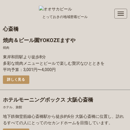
N
とっておきの地域密着ビール
a
v
心斎橋
i
焼肉＆ビール園YOKOZEますや
g
a
焼肉
t
東岸和田駅より徒歩8分
i
多彩な焼肉メニューとビールで楽しむ贅沢なひとときを
o
平均予算：3,001円〜4,000円
n
詳しく見る
ホテルモーニングボックス 大阪心斎橋
ホテル、旅館
地下鉄御堂筋線心斎橋駅から徒歩約6分 大阪心斎橋に位置し、訪れ
るすべての人にとってのセカンドホームを目指しています。