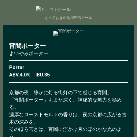
N
とっておきの地域密着ビール
a
v
i
g
宵闇ポーター
a
よいやみポーター
t
i
Portar
o
ABV:4.0% IBU:35
n
京都の夜、静かに灯る街灯の下で感じる宵闇。
「宵闇ポーター」もまた深く、神秘的な魅力を秘め
る。
濃厚なローストモルトの香りは、夜の京都に広がる古
木の深みを。
そのほろ苦さは、宵闇に浮かぶ月のほのかな光のよ
う。