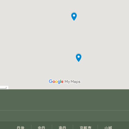
丹後
中丹
南丹
京都市
山城