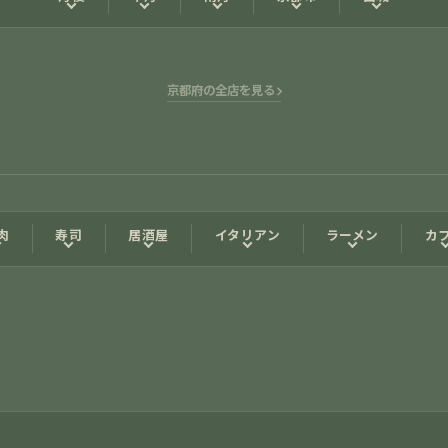
京都府の全店を見る
肉
寿司
居酒屋
イタリアン
ラーメン
カ